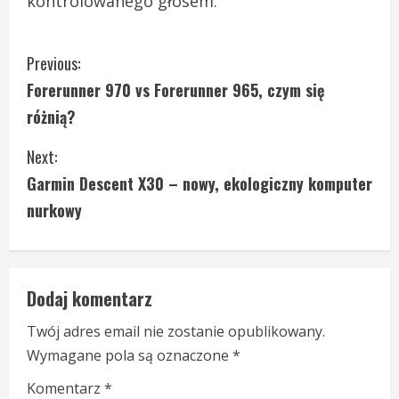
kontrolowanego głosem.
C
Previous:
Forerunner 970 vs Forerunner 965, czym się
o
różnią?
n
Next:
t
Garmin Descent X30 – nowy, ekologiczny komputer
i
nurkowy
n
u
Dodaj komentarz
e
Twój adres email nie zostanie opublikowany.
Wymagane pola są oznaczone
*
R
Komentarz
*