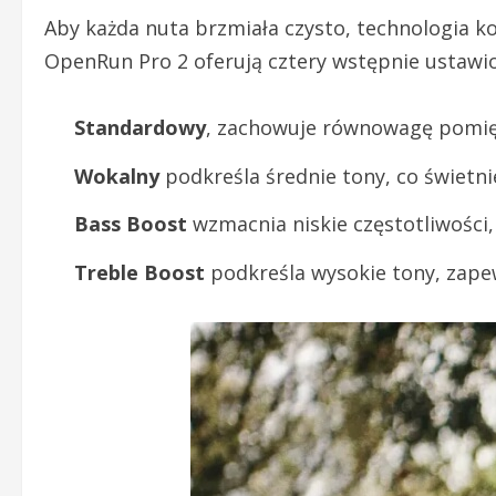
Aby każda nuta brzmiała czysto, technologia ko
OpenRun Pro 2 oferują cztery wstępnie ustawio
Standardowy
, zachowuje równowagę pomięd
Wokalny
podkreśla średnie tony, co świet
Bass Boost
wzmacnia niskie częstotliwośc
Treble Boost
podkreśla wysokie tony, zape