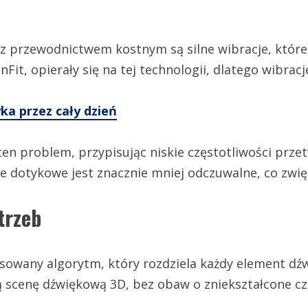
z przewodnictwem kostnym są silne wibracje, któ
it, opierały się na tej technologii, dlatego wibracj
ka przez cały dzień
ten problem, przypisując niskie częstotliwości pr
ie dotykowe jest znacznie mniej odczuwalne, co zwi
trzeb
sowany algorytm, który rozdziela każdy element dź
scenę dźwiękową 3D, bez obaw o zniekształcone częs