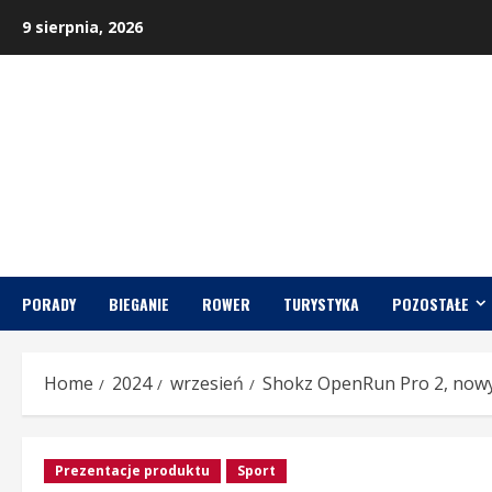
Skip
9 sierpnia, 2026
to
content
PORADY
BIEGANIE
ROWER
TURYSTYKA
POZOSTAŁE
Home
2024
wrzesień
Shokz OpenRun Pro 2, now
Prezentacje produktu
Sport