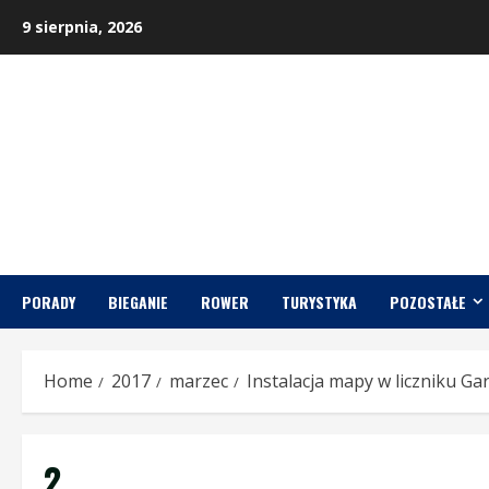
Skip
9 sierpnia, 2026
to
content
PORADY
BIEGANIE
ROWER
TURYSTYKA
POZOSTAŁE
Home
2017
marzec
Instalacja mapy w liczniku G
2