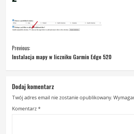
C
Previous:
Instalacja mapy w liczniku Garmin Edge 520
o
n
t
Dodaj komentarz
i
Twój adres email nie zostanie opublikowany.
Wymagan
n
Komentarz
*
u