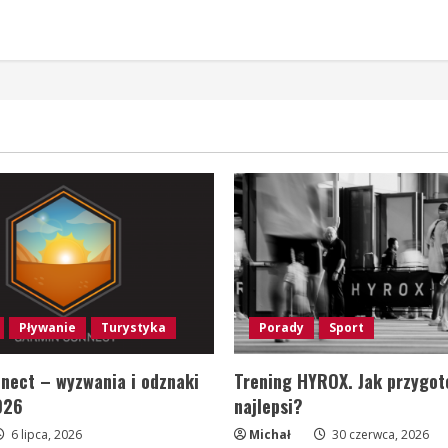
Pływanie
Turystyka
Porady
Sport
nect – wyzwania i odznaki
Trening HYROX. Jak przygot
026
najlepsi?
6 lipca, 2026
Michał
30 czerwca, 2026