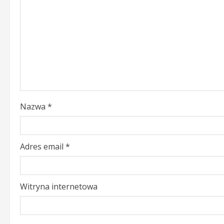
e
R
e
a
d
i
Nazwa
*
n
g
Adres email
*
Witryna internetowa