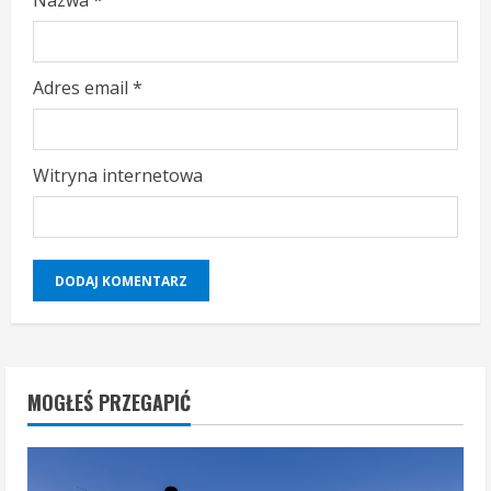
Nazwa
*
g
Adres email
*
Witryna internetowa
MOGŁEŚ PRZEGAPIĆ