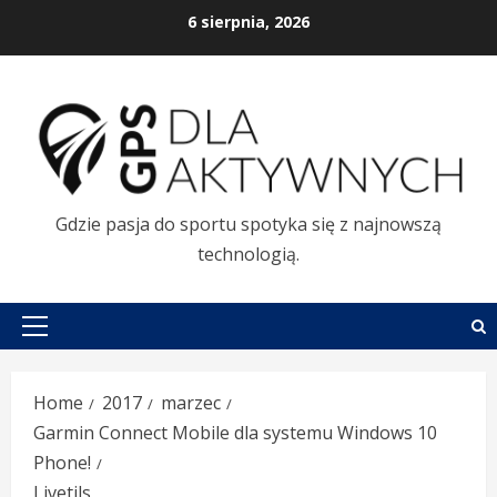
Skip
6 sierpnia, 2026
to
content
Gdzie pasja do sportu spotyka się z najnowszą
technologią.
Primary
Menu
Home
2017
marzec
Garmin Connect Mobile dla systemu Windows 10
Phone!
Livetils