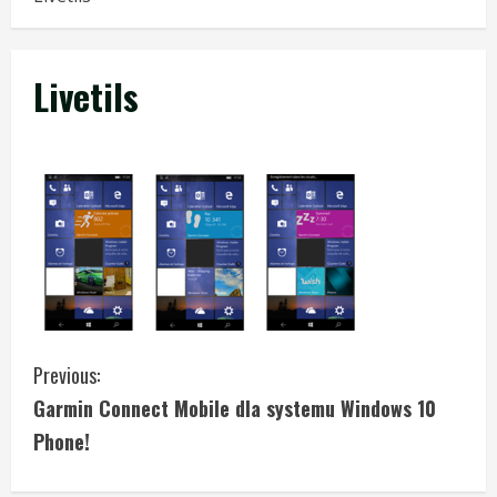
Livetils
C
Previous:
Garmin Connect Mobile dla systemu Windows 10
o
Phone!
n