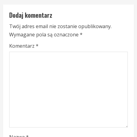
t
Dodaj komentarz
i
Twój adres email nie zostanie opublikowany.
n
Wymagane pola są oznaczone
*
u
Komentarz
*
e
R
e
a
d
i
n