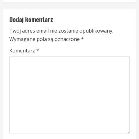
t
Dodaj komentarz
i
Twój adres email nie zostanie opublikowany.
n
Wymagane pola są oznaczone
*
u
Komentarz
*
e
R
e
a
d
i