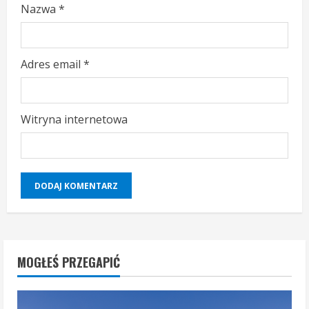
n
Nazwa
*
g
Adres email
*
Witryna internetowa
MOGŁEŚ PRZEGAPIĆ