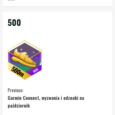
500
C
Previous:
Garmin Connect, wyzwania i odznaki na
o
październik
n